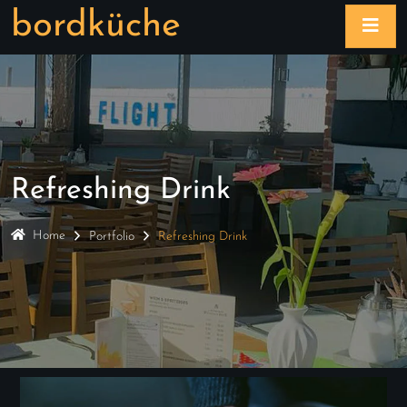
bordküche
Refreshing Drink
Home
Portfolio
Refreshing Drink