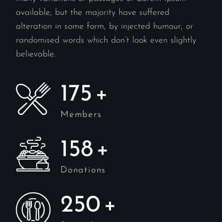
available, but the majority have suffered
alteration in some form, by injected humour, or
randomised words which don’t look even slightly
believable.
175
+
Members
158
+
Donations
250
+